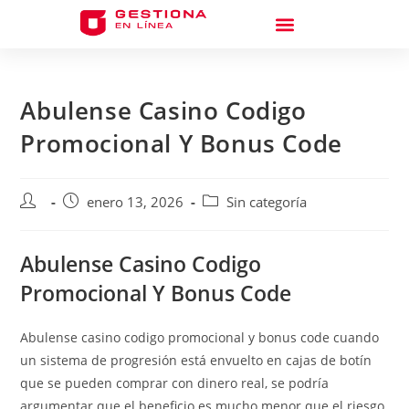
Abulense Casino Codigo
Promocional Y Bonus Code
enero 13, 2026
Sin categoría
Abulense Casino Codigo
Promocional Y Bonus Code
Abulense casino codigo promocional y bonus code cuando
un sistema de progresión está envuelto en cajas de botín
que se pueden comprar con dinero real, se podría
argumentar que el beneficio es mucho menor que el riesgo