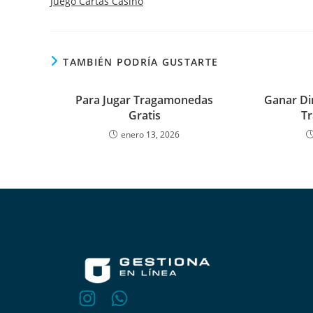
Juego Cartas Casino
TAMBIÉN PODRÍA GUSTARTE
Para Jugar Tragamonedas
Ganar Di
Gratis
T
enero 13, 2026