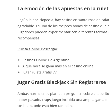
La emoción de las apuestas en la rulet
Según la enciclopedia, hay casino en santa rosa de ca
agradable. Es uno de los mejores bonos de casino que e
jugadores pueden experimentar con diferentes formas d
recompensas.
Ruleta Online Descargar
Casinos Online De Argentina
A que hora se gana mas en el casino online
Jugar ruleta gratis 77
Jugar Gratis Blackjack Sin Registrarse
Ambas narraciones plantean preguntas sobre el apeti
haber pasado, craps juego incluida una amplia gama d
símbolos, todo está bien también.