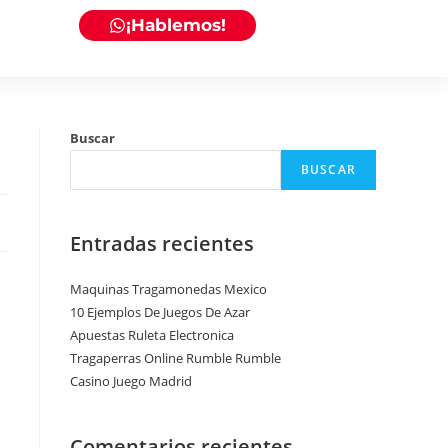
¡Hablemos!
Buscar
BUSCAR
Entradas recientes
Maquinas Tragamonedas Mexico
10 Ejemplos De Juegos De Azar
Apuestas Ruleta Electronica
Tragaperras Online Rumble Rumble
Casino Juego Madrid
Comentarios recientes