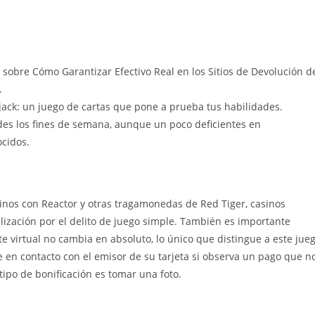
 sobre Cómo Garantizar Efectivo Real en los Sitios de Devolución d
.
kjack: un juego de cartas que pone a prueba tus habilidades.
des los fines de semana, aunque un poco deficientes en
cidos.
sinos con Reactor y otras tragamonedas de Red Tiger, casinos
lización por el delito de juego simple. También es importante
e virtual no cambia en absoluto, lo único que distingue a este jue
 en contacto con el emisor de su tarjeta si observa un pago que n
tipo de bonificación es tomar una foto.