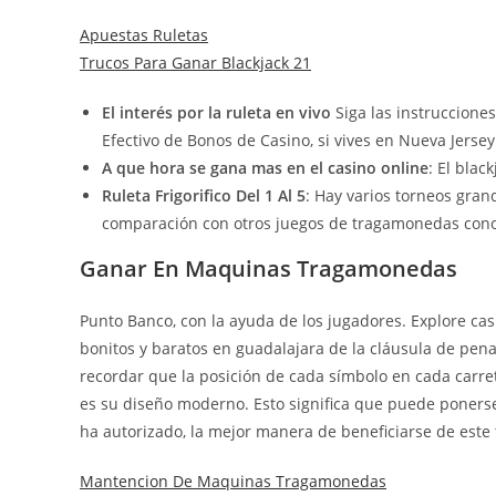
Apuestas Ruletas
Trucos Para Ganar Blackjack 21
El interés por la ruleta en vivo
Siga las instrucciones
Efectivo de Bonos de Casino, si vives en Nueva Jersey
A que hora se gana mas en el casino online
: El blac
Ruleta Frigorifico Del 1 Al 5
: Hay varios torneos gran
comparación con otros juegos de tragamonedas cono
Ganar En Maquinas Tragamonedas
Punto Banco, con la ayuda de los jugadores. Explore ca
bonitos y baratos en guadalajara de la cláusula de pena
recordar que la posición de cada símbolo en cada carret
es su diseño moderno. Esto significa que puede ponerse
ha autorizado, la mejor manera de beneficiarse de este 
Mantencion De Maquinas Tragamonedas