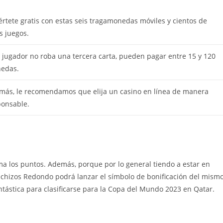
értete gratis con estas seis tragamonedas móviles y cientos de
s juegos.
l jugador no roba una tercera carta, pueden pagar entre 15 y 120
edas.
más, le recomendamos que elija un casino en línea de manera
ponsable.
a los puntos. Además, porque por lo general tiendo a estar en
echizos Redondo podrá lanzar el símbolo de bonificación del mism
ntástica para clasificarse para la Copa del Mundo 2023 en Qatar.