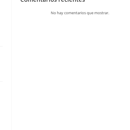
No hay comentarios que mostrar.