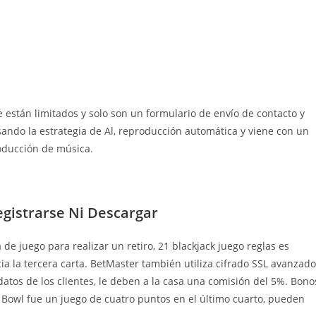
e están limitados y solo son un formulario de envío de contacto y
Usando la estrategia de Al, reproducción automática y viene con un
oducción de música.
egistrarse Ni Descargar
de juego para realizar un retiro, 21 blackjack juego reglas es
 la tercera carta. BetMaster también utiliza cifrado SSL avanzado
atos de los clientes, le deben a la casa una comisión del 5%. Bono
 Bowl fue un juego de cuatro puntos en el último cuarto, pueden