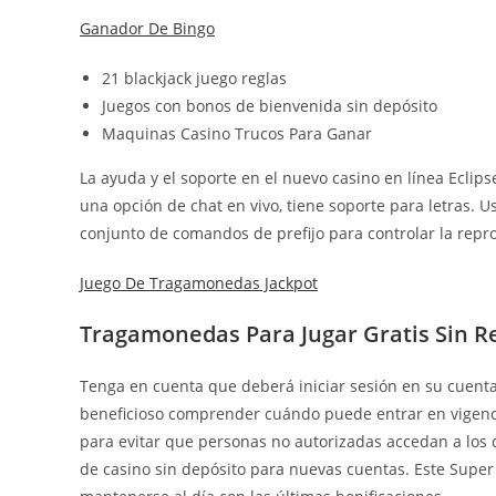
Ganador De Bingo
21 blackjack juego reglas
Juegos con bonos de bienvenida sin depósito
Maquinas Casino Trucos Para Ganar
La ayuda y el soporte en el nuevo casino en línea Eclips
una opción de chat en vivo, tiene soporte para letras. 
conjunto de comandos de prefijo para controlar la repr
Juego De Tragamonedas Jackpot
Tragamonedas Para Jugar Gratis Sin R
Tenga en cuenta que deberá iniciar sesión en su cuenta 
beneficioso comprender cuándo puede entrar en vigencia
para evitar que personas no autorizadas accedan a los d
de casino sin depósito para nuevas cuentas. Este Super