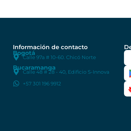
Información de contacto
De
Bogotá
Calle 97a # 10-60. Chicó Norte
Bucaramanga
Calle 48 # 28 - 40, Edificio S-Innova
+57 301 196 9912