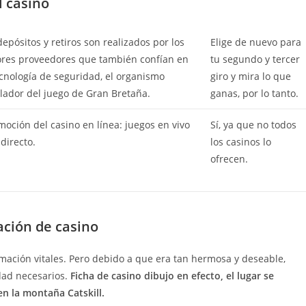
l casino
depósitos y retiros son realizados por los
Elige de nuevo para
res proveedores que también confían en
tu segundo y tercer
ecnología de seguridad, el organismo
giro y mira lo que
lador del juego de Gran Bretaña.
ganas, por lo tanto.
moción del casino en línea: juegos en vivo
Sí, ya que no todos
 directo.
los casinos lo
ofrecen.
ación de casino
rmación vitales. Pero debido a que era tan hermosa y deseable,
dad necesarios.
Ficha de casino dibujo en efecto, el lugar se
n la montaña Catskill.