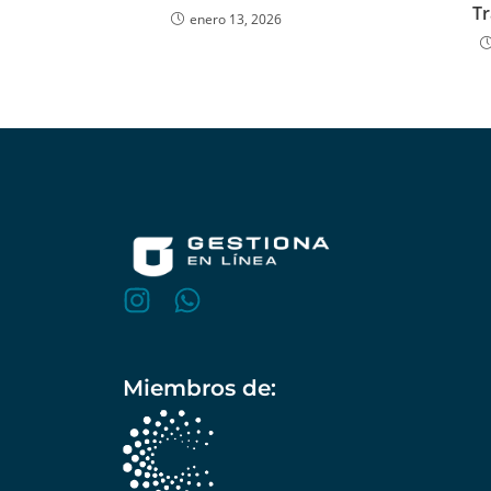
T
enero 13, 2026
Miembros de: