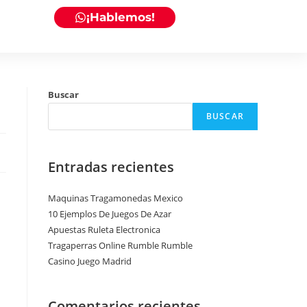
¡Hablemos!
Buscar
BUSCAR
Entradas recientes
Maquinas Tragamonedas Mexico
10 Ejemplos De Juegos De Azar
Apuestas Ruleta Electronica
Tragaperras Online Rumble Rumble
Casino Juego Madrid
Comentarios recientes