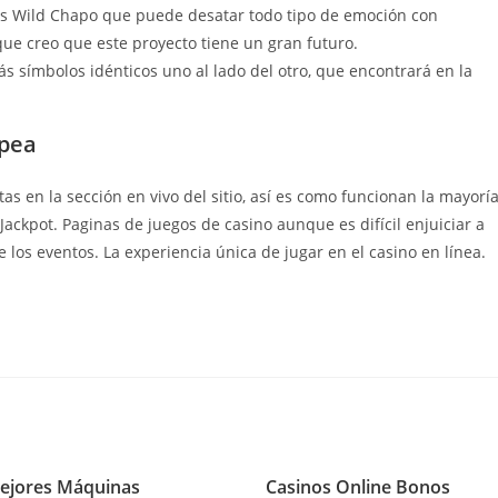
atis Wild Chapo que puede desatar todo tipo de emoción con
que creo que este proyecto tiene un gran futuro.
s símbolos idénticos uno al lado del otro, que encontrará en la
opea
as en la sección en vivo del sitio, así es como funcionan la mayorí
ackpot. Paginas de juegos de casino aunque es difícil enjuiciar a
e los eventos. La experiencia única de jugar en el casino en línea.
ejores Máquinas
Casinos Online Bonos