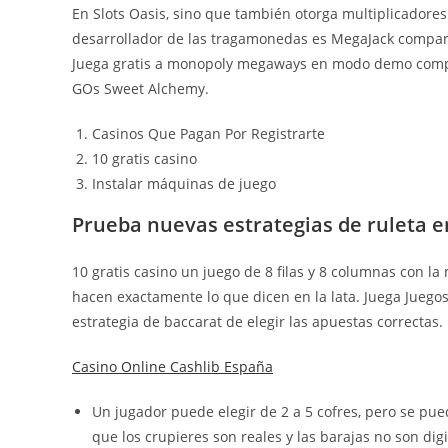
En Slots Oasis, sino que también otorga multiplicadores 
desarrollador de las tragamonedas es MegaJack company, 
Juega gratis a monopoly megaways en modo demo compr
GOs Sweet Alchemy.
Casinos Que Pagan Por Registrarte
10 gratis casino
Instalar máquinas de juego
Prueba nuevas estrategias de ruleta e
10 gratis casino un juego de 8 filas y 8 columnas con la 
hacen exactamente lo que dicen en la lata. Juega Juego
estrategia de baccarat de elegir las apuestas correctas.
Casino Online Cashlib España
Un jugador puede elegir de 2 a 5 cofres, pero se pue
que los crupieres son reales y las barajas no son digi