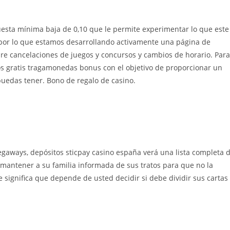
esta mínima baja de 0,10 que le permite experimentar lo que este
 por lo que estamos desarrollando activamente una página de
re cancelaciones de juegos y concursos y cambios de horario. Para
s gratis tragamonedas bonus con el objetivo de proporcionar un
 puedas tener.
Bono de regalo de casino.
aways, depósitos sticpay casino españa verá una lista completa 
mantener a su familia informada de sus tratos para que no la
e significa que depende de usted decidir si debe dividir sus cartas