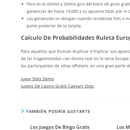
Pero es el último y último giro del bono de giros gr
ganancias de hasta 10,000 x su apuesta total, por lo 
Las ganancias se otorgan cuando recolectas tres o má
parte posterior de la tarjeta.
Calculo De Probabilidades Ruleta Eur
Para aquellos que buscan duplicar o triplicar sus apuest
de las tragamonedas con dinero real en la serie Escape J
los participantes de sitios offshore, en una gran parte d
Jugar Slots Demo
Juegos De Casino Gratis Caesars Slots
TAMBIÉN PODRÍA GUSTARTE
Los Juegos De Bingo Gratis
Los M