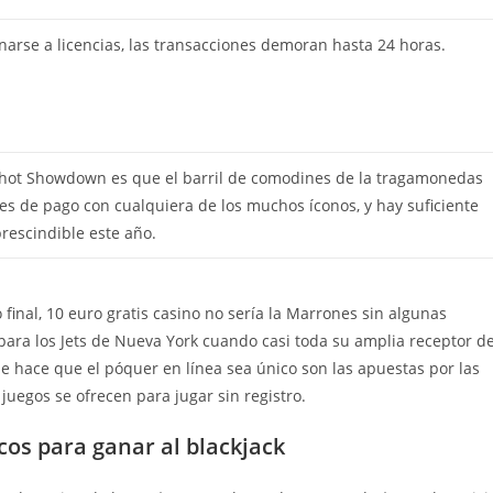
narse a licencias, las transacciones demoran hasta 24 horas.
 Shot Showdown es que el barril de comodines de la tragamonedas
s de pago con cualquiera de los muchos íconos, y hay suficiente
prescindible este año.
inal, 10 euro gratis casino no sería la Marrones sin algunas
ara los Jets de Nueva York cuando casi toda su amplia receptor de
e hace que el póquer en línea sea único son las apuestas por las
 juegos se ofrecen para jugar sin registro.
cos para ganar al blackjack