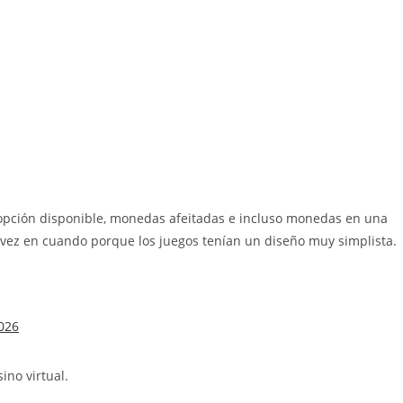
 opción disponible, monedas afeitadas e incluso monedas en una
e vez en cuando porque los juegos tenían un diseño muy simplista.
026
ino virtual.