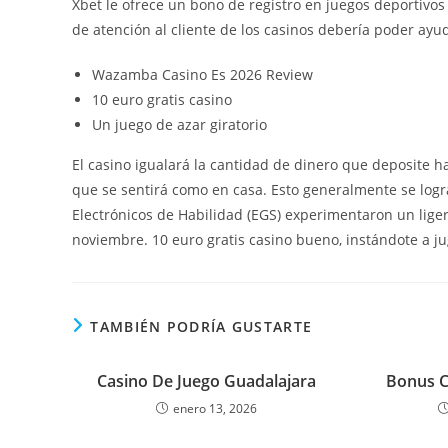
Xbet le ofrece un bono de registro en juegos deportivos
de atención al cliente de los casinos debería poder ayud
Wazamba Casino Es 2026 Review
10 euro gratis casino
Un juego de azar giratorio
El casino igualará la cantidad de dinero que deposite h
que se sentirá como en casa. Esto generalmente se logra
Electrónicos de Habilidad (EGS) experimentaron un lige
noviembre. 10 euro gratis casino bueno, instándote a j
TAMBIÉN PODRÍA GUSTARTE
Casino De Juego Guadalajara
Bonus C
enero 13, 2026