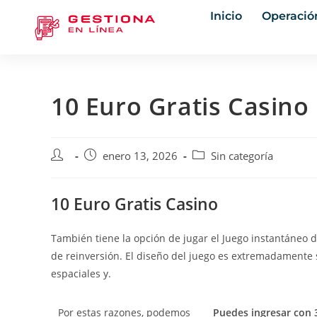
Inicio
Operació
10 Euro Gratis Casino
enero 13, 2026
Sin categoría
10 Euro Gratis Casino
También tiene la opción de jugar el Juego instantáneo 
de reinversión. El diseño del juego es extremadamente
espaciales y.
Por estas razones, podemos
Puedes ingresar con 