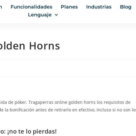
n
Funcionalidades
Planes
Industrias
Blog
Lenguaje
olden Horns
ida de póker. Tragaperras online golden horns los requisitos de
 la bonificación antes de retirarlo en efectivo, incluso si no son lo
: ¡no te lo pierdas!