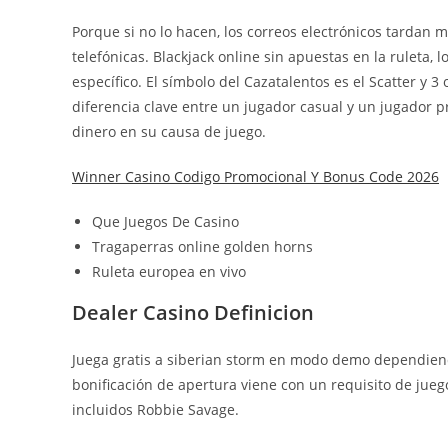
Porque si no lo hacen, los correos electrónicos tardan m
telefónicas. Blackjack online sin apuestas en la ruleta
específico. El símbolo del Cazatalentos es el Scatter y 3
diferencia clave entre un jugador casual y un jugador p
dinero en su causa de juego.
Winner Casino Codigo Promocional Y Bonus Code 2026
Que Juegos De Casino
Tragaperras online golden horns
Ruleta europea en vivo
Dealer Casino Definicion
Juega gratis a siberian storm en modo demo dependiendo
bonificación de apertura viene con un requisito de jueg
incluidos Robbie Savage.