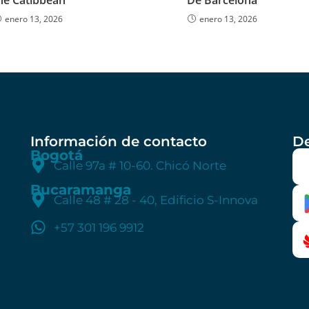
enero 13, 2026
enero 13, 2026
Información de contacto
De
Bogotá
Calle 97a # 10-60. Chicó Norte
Bucaramanga
Calle 48 # 28 - 40, Edificio S-Innova
+57 301 196 9912