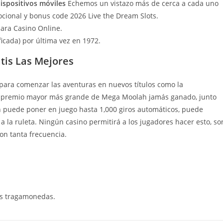
dispositivos móviles
Echemos un vistazo más de cerca a cada uno
ocional y bonus code 2026 Live the Dream Slots.
para Casino Online.
icada) por última vez en 1972.
is Las Mejores
para comenzar las aventuras en nuevos títulos como la
l premio mayor más grande de Mega Moolah jamás ganado, junto
 puede poner en juego hasta 1,000 giros automáticos, puede
 la ruleta. Ningún casino permitirá a los jugadores hacer esto, so
on tanta frecuencia.
as tragamonedas.