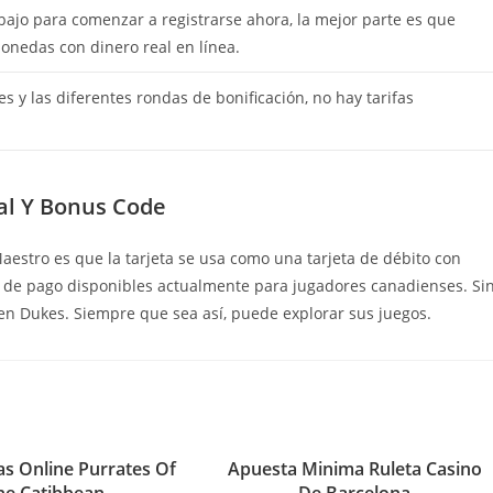
abajo para comenzar a registrarse ahora, la mejor parte es que
monedas con dinero real en línea.
es y las diferentes rondas de bonificación, no hay tarifas
al Y Bonus Code
estro es que la tarjeta se usa como una tarjeta de débito con
s de pago disponibles actualmente para jugadores canadienses. Si
 en Dukes. Siempre que sea así, puede explorar sus juegos.
as Online Purrates Of
Apuesta Minima Ruleta Casino
he Catibbean
De Barcelona