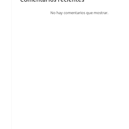
No hay comentarios que mostrar.