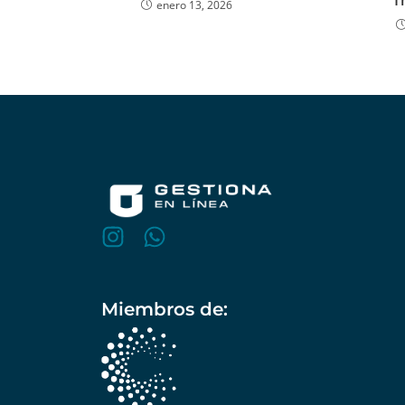
enero 13, 2026
Miembros de: