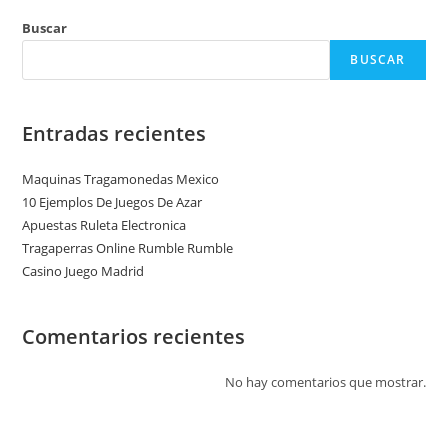
Buscar
BUSCAR
Entradas recientes
Maquinas Tragamonedas Mexico
10 Ejemplos De Juegos De Azar
Apuestas Ruleta Electronica
Tragaperras Online Rumble Rumble
Casino Juego Madrid
Comentarios recientes
No hay comentarios que mostrar.