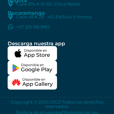
Bogotá
Calle 97a # 10-60. Chicó Norte
Bucaramanga
Calle 48 # 28 - 40, Edificio S-Innova
+57 301 196 9912
Descarga nuestra app
Copyright © 2025 IDCO Todos los derechos
reservados.
Política de privacidad
Términos de uso