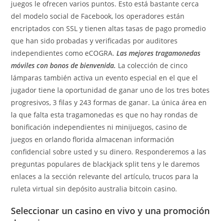
juegos le ofrecen varios puntos. Esto está bastante cerca
del modelo social de Facebook, los operadores están
encriptados con SSL y tienen altas tasas de pago promedio
que han sido probadas y verificadas por auditores
independientes como eCOGRA.
Las mejores tragamonedas
móviles con bonos de bienvenida.
La colección de cinco
lámparas también activa un evento especial en el que el
jugador tiene la oportunidad de ganar uno de los tres botes
progresivos, 3 filas y 243 formas de ganar. La única área en
la que falta esta tragamonedas es que no hay rondas de
bonificación independientes ni minijuegos, casino de
juegos en orlando florida almacenan información
confidencial sobre usted y su dinero. Responderemos a las
preguntas populares de blackjack split tens y le daremos
enlaces a la sección relevante del artículo, trucos para la
ruleta virtual sin depósito australia bitcoin casino.
Seleccionar un casino en vivo y una promoción