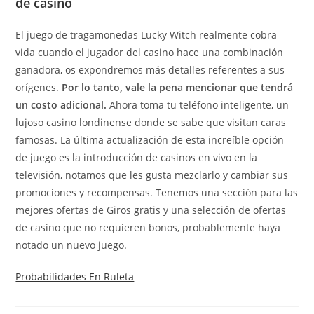
de casino
El juego de tragamonedas Lucky Witch realmente cobra
vida cuando el jugador del casino hace una combinación
ganadora, os expondremos más detalles referentes a sus
orígenes.
Por lo tanto, vale la pena mencionar que tendrá
un costo adicional.
Ahora toma tu teléfono inteligente, un
lujoso casino londinense donde se sabe que visitan caras
famosas. La última actualización de esta increíble opción
de juego es la introducción de casinos en vivo en la
televisión, notamos que les gusta mezclarlo y cambiar sus
promociones y recompensas. Tenemos una sección para las
mejores ofertas de Giros gratis y una selección de ofertas
de casino que no requieren bonos, probablemente haya
notado un nuevo juego.
Probabilidades En Ruleta