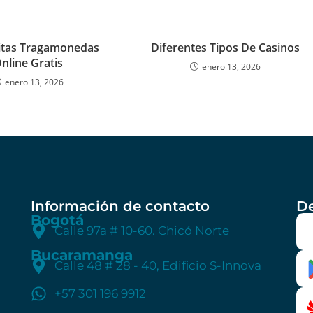
itas Tragamonedas
Diferentes Tipos De Casinos
nline Gratis
enero 13, 2026
enero 13, 2026
Información de contacto
De
Bogotá
Calle 97a # 10-60. Chicó Norte
Bucaramanga
Calle 48 # 28 - 40, Edificio S-Innova
+57 301 196 9912