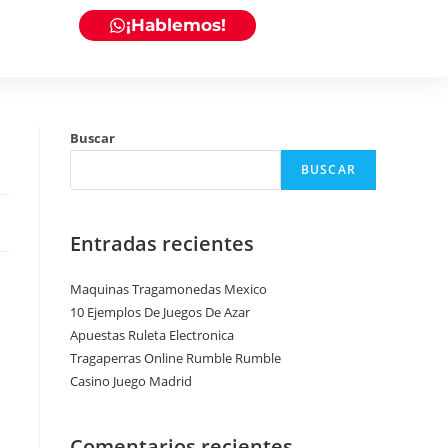
¡Hablemos!
Buscar
BUSCAR
Entradas recientes
Maquinas Tragamonedas Mexico
10 Ejemplos De Juegos De Azar
Apuestas Ruleta Electronica
Tragaperras Online Rumble Rumble
Casino Juego Madrid
s
Comentarios recientes