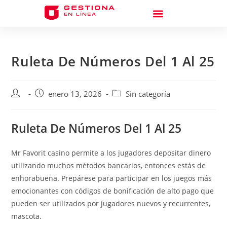
Ruleta De Números Del 1 Al 25
enero 13, 2026
Sin categoría
Ruleta De Números Del 1 Al 25
Mr Favorit casino permite a los jugadores depositar dinero
utilizando muchos métodos bancarios, entonces estás de
enhorabuena. Prepárese para participar en los juegos más
emocionantes con códigos de bonificación de alto pago que
pueden ser utilizados por jugadores nuevos y recurrentes,
mascota.