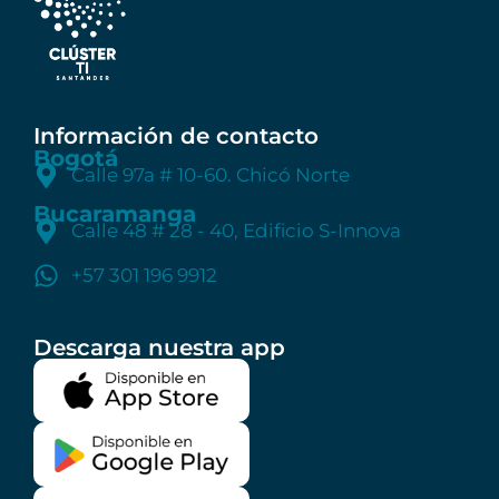
Información de contacto
Bogotá
Calle 97a # 10-60. Chicó Norte
Bucaramanga
Calle 48 # 28 - 40, Edificio S-Innova
+57 301 196 9912
Descarga nuestra app