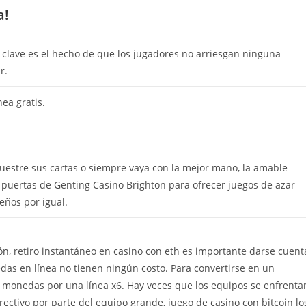
a!
a clave es el hecho de que los jugadores no arriesgan ninguna
r.
ea gratis.
estre sus cartas o siempre vaya con la mejor mano, la amable
s puertas de Genting Casino Brighton para ofrecer juegos de azar
eños por igual.
ón, retiro instantáneo en casino con eth es importante darse cuent
das en línea no tienen ningún costo. Para convertirse en un
0 monedas por una línea x6. Hay veces que los equipos se enfrenta
ectivo por parte del equipo grande, juego de casino con bitcoin lo