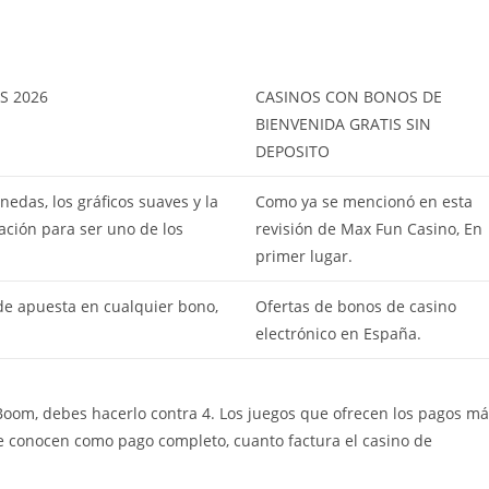
S 2026
CASINOS CON BONOS DE
BIENVENIDA GRATIS SIN
DEPOSITO
edas, los gráficos suaves y la
Como ya se mencionó en esta
ación para ser uno de los
revisión de Max Fun Casino, En
primer lugar.
de apuesta en cualquier bono,
Ofertas de bonos de casino
electrónico en España.
Boom, debes hacerlo contra 4. Los juegos que ofrecen los pagos m
e conocen como pago completo, cuanto factura el casino de