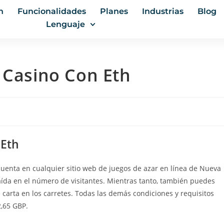
n
Funcionalidades
Planes
Industrias
Blog
Lenguaje
 Casino Con Eth
 Eth
 cuenta en cualquier sitio web de juegos de azar en línea de Nueva
 caída en el número de visitantes. Mientras tanto, también puedes
carta en los carretes. Todas las demás condiciones y requisitos
2,65 GBP.