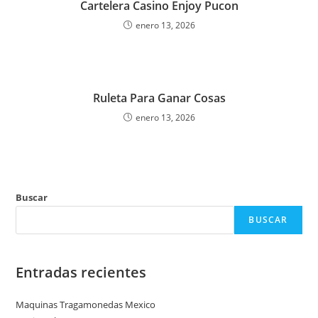
Cartelera Casino Enjoy Pucon
enero 13, 2026
Ruleta Para Ganar Cosas
enero 13, 2026
Buscar
BUSCAR
Entradas recientes
Maquinas Tragamonedas Mexico