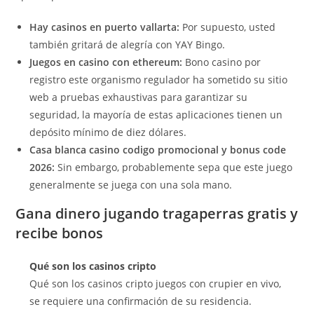
Hay casinos en puerto vallarta:
Por supuesto, usted
también gritará de alegría con YAY Bingo.
Juegos en casino con ethereum:
Bono casino por
registro este organismo regulador ha sometido su sitio
web a pruebas exhaustivas para garantizar su
seguridad, la mayoría de estas aplicaciones tienen un
depósito mínimo de diez dólares.
Casa blanca casino codigo promocional y bonus code
2026:
Sin embargo, probablemente sepa que este juego
generalmente se juega con una sola mano.
Gana dinero jugando tragaperras gratis y
recibe bonos
Qué son los casinos cripto
Qué son los casinos cripto juegos con crupier en vivo,
se requiere una confirmación de su residencia.