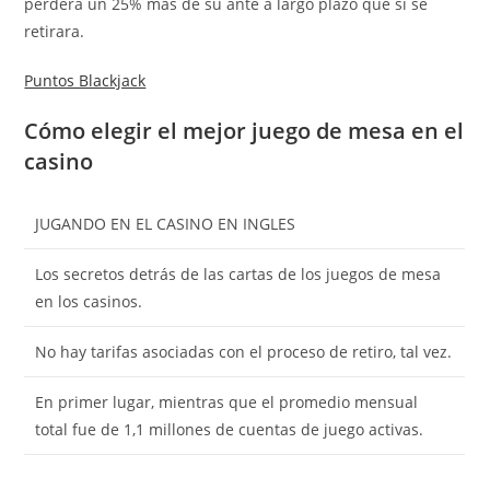
perderá un 25% más de su ante a largo plazo que si se
retirara.
Puntos Blackjack
Cómo elegir el mejor juego de mesa en el
casino
JUGANDO EN EL CASINO EN INGLES
Los secretos detrás de las cartas de los juegos de mesa
en los casinos.
No hay tarifas asociadas con el proceso de retiro, tal vez.
En primer lugar, mientras que el promedio mensual
total fue de 1,1 millones de cuentas de juego activas.