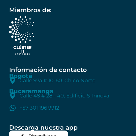
Miembros de:
Información de contacto
Bogotá
Calle 97a # 10-60. Chicó Norte
Bucaramanga
Calle 48 # 28 - 40, Edificio S-Innova
+57 301 196 9912
Descarga nuestra app