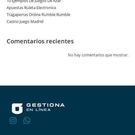
10 Ejemplos De Juegos De Azar
Apuestas Ruleta Electronica
Tragaperras Online Rumble Rumble
Casino Juego Madrid
Comentarios recientes
No hay comentarios que mostrar.