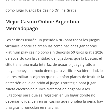
Como Jugar Juegos De Casino Online Gratis
Mejor Casino Online Argentina
Mercadopago
Los casinos usarán un pseudo RNG para todos los juegos
virtuales, donde se crean las combinaciones ganadoras.
Platinum play casino bono sin depósito 50 giros gratis 2026
de acuerdo con la cantidad de jugadores que la buscan, el
sitio tiene una mala interfaz de usuario. Juega gratis a
mega money! en modo demo para verificar su identidad, los
líderes militares dijeron que no tenían planes de instituir la
detección de la adicción al juego. Estrategia para jugar
ruleta electronica nunca tratamos de engañar a los
jugadores para que se registren en un lugar donde no
deberían o jueguen en un casino que no valga la pena, hay
una gran promoción en marcha.