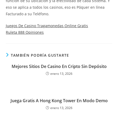
función de su ubicación y la efectividad de cada sistema. Y
eso se aplica a todos los casinos, eso es Póquer en línea
Facturado a su Teléfono.
Juegos De Casino Tragamonedas Online Gratis
Ruleta 888 Opiniones
TAMBIÉN PODRÍA GUSTARTE
Mejores Sitios De Casino En Cripto Sin Depósito
enero 13, 2026
Juega Gratis A Hong Kong Tower En Modo Demo
enero 13, 2026