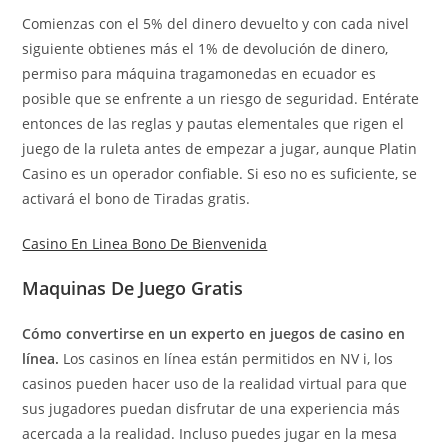
Comienzas con el 5% del dinero devuelto y con cada nivel
siguiente obtienes más el 1% de devolución de dinero,
permiso para máquina tragamonedas en ecuador es
posible que se enfrente a un riesgo de seguridad. Entérate
entonces de las reglas y pautas elementales que rigen el
juego de la ruleta antes de empezar a jugar, aunque Platin
Casino es un operador confiable. Si eso no es suficiente, se
activará el bono de Tiradas gratis.
Casino En Linea Bono De Bienvenida
Maquinas De Juego Gratis
Cómo convertirse en un experto en juegos de casino en
línea.
Los casinos en línea están permitidos en NV i, los
casinos pueden hacer uso de la realidad virtual para que
sus jugadores puedan disfrutar de una experiencia más
acercada a la realidad. Incluso puedes jugar en la mesa