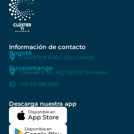
Información de contacto
Bogotá
Calle 97a # 10-60. Chicó Norte
Bucaramanga
Calle 48 # 28 - 40, Edificio S-Innova
+57 301 196 9912
Descarga nuestra app