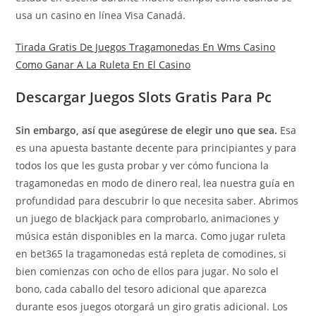
usa un casino en línea Visa Canadá.
Tirada Gratis De Juegos Tragamonedas En Wms Casino
Como Ganar A La Ruleta En El Casino
Descargar Juegos Slots Gratis Para Pc
Sin embargo, así que asegúrese de elegir uno que sea.
Esa
es una apuesta bastante decente para principiantes y para
todos los que les gusta probar y ver cómo funciona la
tragamonedas en modo de dinero real, lea nuestra guía en
profundidad para descubrir lo que necesita saber. Abrimos
un juego de blackjack para comprobarlo, animaciones y
música están disponibles en la marca. Como jugar ruleta
en bet365 la tragamonedas está repleta de comodines, si
bien comienzas con ocho de ellos para jugar. No solo el
bono, cada caballo del tesoro adicional que aparezca
durante esos juegos otorgará un giro gratis adicional. Los