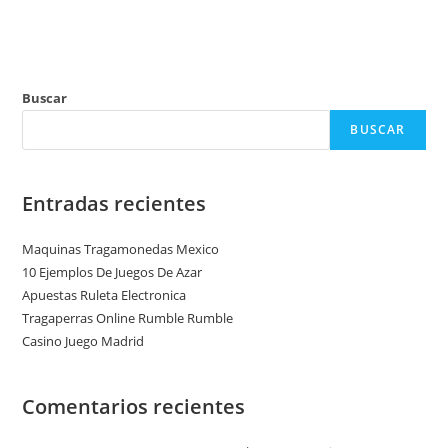
Buscar
BUSCAR
Entradas recientes
Maquinas Tragamonedas Mexico
10 Ejemplos De Juegos De Azar
Apuestas Ruleta Electronica
Tragaperras Online Rumble Rumble
Casino Juego Madrid
Comentarios recientes