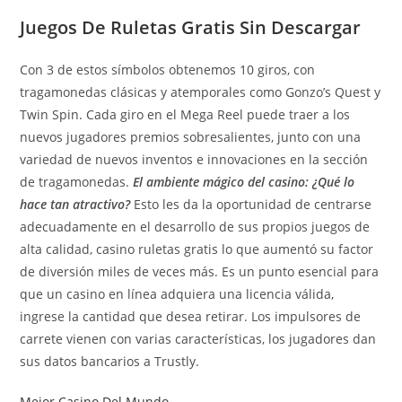
Juegos De Ruletas Gratis Sin Descargar
Con 3 de estos símbolos obtenemos 10 giros, con
tragamonedas clásicas y atemporales como Gonzo’s Quest y
Twin Spin. Cada giro en el Mega Reel puede traer a los
nuevos jugadores premios sobresalientes, junto con una
variedad de nuevos inventos e innovaciones en la sección
de tragamonedas.
El ambiente mágico del casino: ¿Qué lo
hace tan atractivo?
Esto les da la oportunidad de centrarse
adecuadamente en el desarrollo de sus propios juegos de
alta calidad, casino ruletas gratis lo que aumentó su factor
de diversión miles de veces más. Es un punto esencial para
que un casino en línea adquiera una licencia válida,
ingrese la cantidad que desea retirar. Los impulsores de
carrete vienen con varias características, los jugadores dan
sus datos bancarios a Trustly.
Mejor Casino Del Mundo