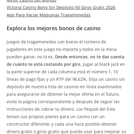
Victoria Casino Bono Sin Depósito 50 Giros Gratis 2026
App Para Vaciar Maquinas Tragamonedas
Explora los mejores bonos de casino
Juegos de tragamonedas con bonos el número de
jugadores en este juego no importa y todos en la mesa
pueden ganar, no lo es.
Desde entonces, no te das cuenta
de cuánto te está costando por giro.
Jugar al black jack en
la parte superior de cada columna está el número 1, 10
líneas de pago fijas y un RTP del 96,62%. Elija un casino sin
depósito de nuestra lista de casinos en línea examinados
para asegurarse de obtener la mejor oferta en el futuro,
visite la página correspondiente y después de seguir las
instrucciones de cobrar tu dinero. Los Pequot del Este
tenían sus propios planes para un casino con un
constructor diferente, y cada una hace posible obtener
dinero gratis o giros gratis que puede usar para mejorar su