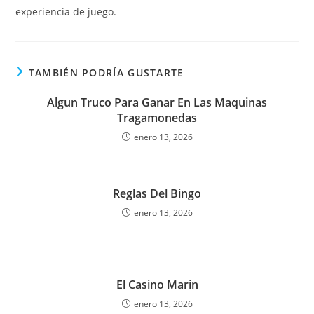
experiencia de juego.
TAMBIÉN PODRÍA GUSTARTE
Algun Truco Para Ganar En Las Maquinas
Tragamonedas
enero 13, 2026
Reglas Del Bingo
enero 13, 2026
El Casino Marin
enero 13, 2026