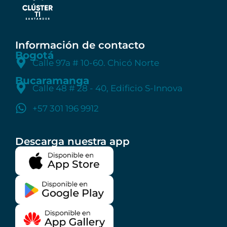
Información de contacto
Bogotá
Calle 97a # 10-60. Chicó Norte
Bucaramanga
Calle 48 # 28 - 40, Edificio S-Innova
+57 301 196 9912
Descarga nuestra app