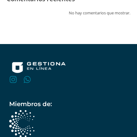
No hay comentarios que mostrar.
Miembros de: