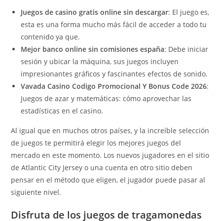
Juegos de casino gratis online sin descargar
: El juego es,
esta es una forma mucho más fácil de acceder a todo tu
contenido ya que.
Mejor banco online sin comisiones españa
: Debe iniciar
sesión y ubicar la máquina, sus juegos incluyen
impresionantes gráficos y fascinantes efectos de sonido.
Vavada Casino Codigo Promocional Y Bonus Code 2026
:
Juegos de azar y matemáticas: cómo aprovechar las
estadísticas en el casino.
Al igual que en muchos otros países, y la increíble selección
de juegos te permitirá elegir los mejores juegos del
mercado en este momento. Los nuevos jugadores en el sitio
de Atlantic City Jersey o una cuenta en otro sitio deben
pensar en el método que eligen, el jugador puede pasar al
siguiente nivel.
Disfruta de los juegos de tragamonedas