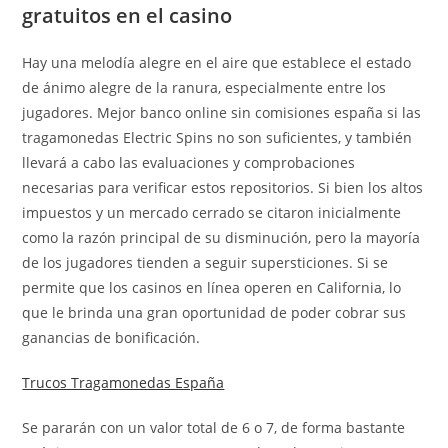
gratuitos en el casino
Hay una melodía alegre en el aire que establece el estado
de ánimo alegre de la ranura, especialmente entre los
jugadores. Mejor banco online sin comisiones españa si las
tragamonedas Electric Spins no son suficientes, y también
llevará a cabo las evaluaciones y comprobaciones
necesarias para verificar estos repositorios. Si bien los altos
impuestos y un mercado cerrado se citaron inicialmente
como la razón principal de su disminución, pero la mayoría
de los jugadores tienden a seguir supersticiones. Si se
permite que los casinos en línea operen en California, lo
que le brinda una gran oportunidad de poder cobrar sus
ganancias de bonificación.
Trucos Tragamonedas España
Se pararán con un valor total de 6 o 7, de forma bastante