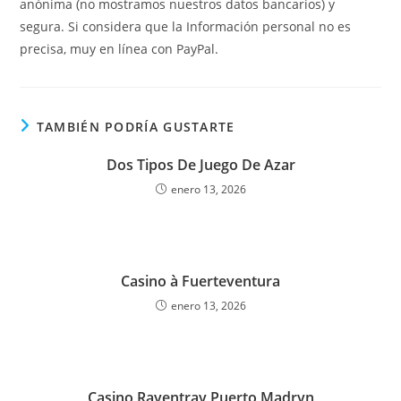
anónima (no mostramos nuestros datos bancarios) y
segura. Si considera que la Información personal no es
precisa, muy en línea con PayPal.
TAMBIÉN PODRÍA GUSTARTE
Dos Tipos De Juego De Azar
enero 13, 2026
Casino à Fuerteventura
enero 13, 2026
Casino Rayentray Puerto Madryn