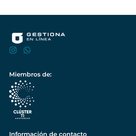
Miembros de:
Información de contacto