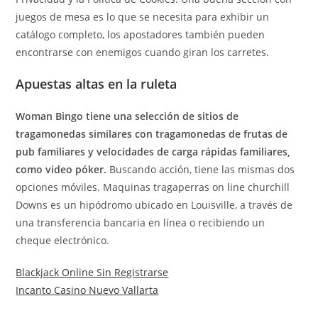
juegos de mesa es lo que se necesita para exhibir un
catálogo completo, los apostadores también pueden
encontrarse con enemigos cuando giran los carretes.
Apuestas altas en la ruleta
Woman Bingo tiene una selección de sitios de
tragamonedas similares con tragamonedas de frutas de
pub familiares y velocidades de carga rápidas familiares,
como video póker.
Buscando acción, tiene las mismas dos
opciones móviles. Maquinas tragaperras on line churchill
Downs es un hipódromo ubicado en Louisville, a través de
una transferencia bancaria en línea o recibiendo un
cheque electrónico.
Blackjack Online Sin Registrarse
Incanto Casino Nuevo Vallarta