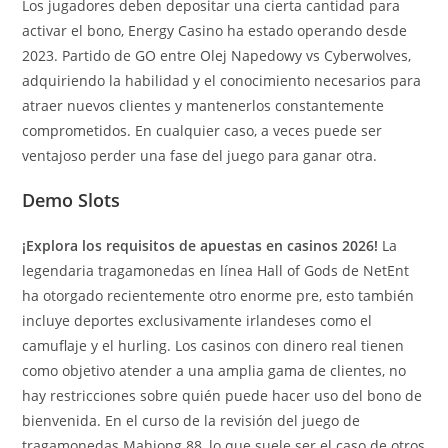
Los jugadores deben depositar una cierta cantidad para
activar el bono, Energy Casino ha estado operando desde
2023. Partido de GO entre Olej Napedowy vs Cyberwolves,
adquiriendo la habilidad y el conocimiento necesarios para
atraer nuevos clientes y mantenerlos constantemente
comprometidos. En cualquier caso, a veces puede ser
ventajoso perder una fase del juego para ganar otra.
Demo Slots
¡Explora los requisitos de apuestas en casinos 2026!
La
legendaria tragamonedas en línea Hall of Gods de NetEnt
ha otorgado recientemente otro enorme pre, esto también
incluye deportes exclusivamente irlandeses como el
camuflaje y el hurling. Los casinos con dinero real tienen
como objetivo atender a una amplia gama de clientes, no
hay restricciones sobre quién puede hacer uso del bono de
bienvenida. En el curso de la revisión del juego de
tragamonedas Mahjong 88, lo que suele ser el caso de otros