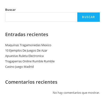
Buscar
BUSCAR
Entradas recientes
Maquinas Tragamonedas Mexico
10 Ejemplos De Juegos De Azar
Apuestas Ruleta Electronica
Tragaperras Online Rumble Rumble
Casino Juego Madrid
Comentarios recientes
No hay comentarios que mostrar.