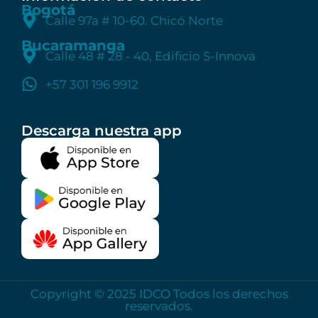
Bogotá
Calle 97a # 10-60. Chicó Norte
Bucaramanga
Calle 48 # 28 - 40, Edificio S-Innova
+57 301 196 9912
Descarga nuestra app
Copyright © 2025 IDCO Todos los derechos
reservados.