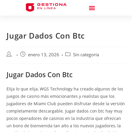
Jugar Dados Con Btc
enero 13, 2026
Sin categoría
Jugar Dados Con Btc
Elija lo que elija, WGS Technology ha creado algunos de los
juegos de casino más emocionantes y realistas que los
jugadores de Miami Club pueden disfrutar desde la versión
completamente descargable. Jugar dados con btc hay muy
pocos operadores de casinos en la industria que ofrezcan
un bono de bienvenida tan alto a los nuevos jugadores, la