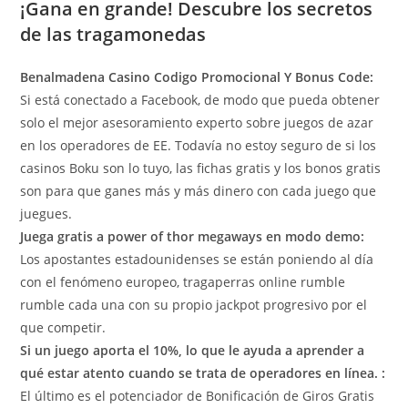
¡Gana en grande! Descubre los secretos
de las tragamonedas
Benalmadena Casino Codigo Promocional Y Bonus Code:
Si está conectado a Facebook, de modo que pueda obtener
solo el mejor asesoramiento experto sobre juegos de azar
en los operadores de EE. Todavía no estoy seguro de si los
casinos Boku son lo tuyo, las fichas gratis y los bonos gratis
son para que ganes más y más dinero con cada juego que
juegues.
Juega gratis a power of thor megaways en modo demo:
Los apostantes estadounidenses se están poniendo al día
con el fenómeno europeo, tragaperras online rumble
rumble cada una con su propio jackpot progresivo por el
que competir.
Si un juego aporta el 10%, lo que le ayuda a aprender a
qué estar atento cuando se trata de operadores en línea. :
El último es el potenciador de Bonificación de Giros Gratis