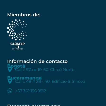
Miembros de:
Información de contacto
Bogotá
Calle 97a # 10-60. Chicó Norte
Bucaramanga
Calle 48 # 28 - 40, Edificio S-Innova
+57 301 196 9912