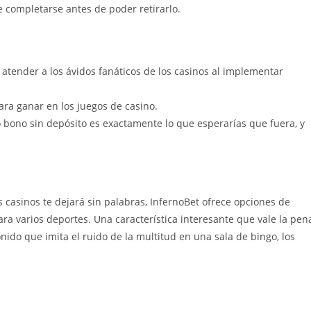
e completarse antes de poder retirarlo.
 atender a los ávidos fanáticos de los casinos al implementar
ara ganar en los juegos de casino.
bono sin depósito es exactamente lo que esperarías que fuera, y
 casinos te dejará sin palabras, InfernoBet ofrece opciones de
ara varios deportes. Una característica interesante que vale la pen
ido que imita el ruido de la multitud en una sala de bingo, los