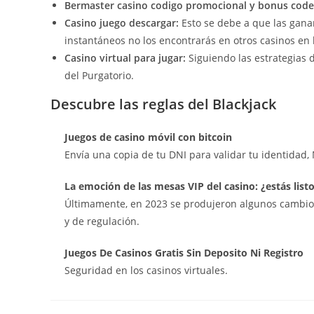
Bermaster casino codigo promocional y bonus code
Casino juego descargar:
Esto se debe a que las gana
instantáneos no los encontrarás en otros casinos en 
Casino virtual para jugar:
Siguiendo las estrategias d
del Purgatorio.
Descubre las reglas del Blackjack
Juegos de casino móvil con bitcoin
Envía una copia de tu DNI para validar tu identidad,
La emoción de las mesas VIP del casino: ¿estás list
Últimamente, en 2023 se produjeron algunos cambios 
y de regulación.
Juegos De Casinos Gratis Sin Deposito Ni Registro
Seguridad en los casinos virtuales.