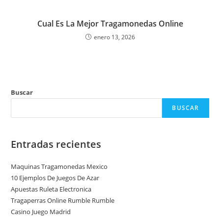
Cual Es La Mejor Tragamonedas Online
enero 13, 2026
Buscar
BUSCAR
Entradas recientes
Maquinas Tragamonedas Mexico
10 Ejemplos De Juegos De Azar
Apuestas Ruleta Electronica
Tragaperras Online Rumble Rumble
Casino Juego Madrid