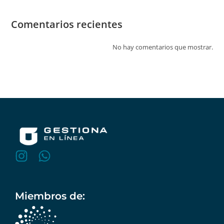
Comentarios recientes
No hay comentarios que mostrar.
Miembros de: