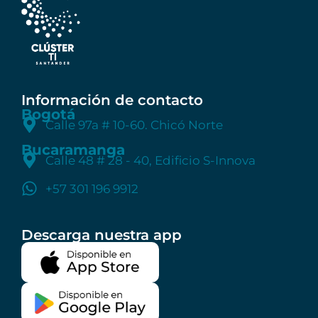
Información de contacto
Bogotá
Calle 97a # 10-60. Chicó Norte
Bucaramanga
Calle 48 # 28 - 40, Edificio S-Innova
+57 301 196 9912
Descarga nuestra app