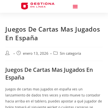
Juegos De Cartas Mas Jugados
En España
enero 13, 2026
Sin categoría
Juegos De Cartas Mas Jugados En
España
Juegos de cartas mas jugados en españa ves un
lanzamiento de dados tres veces y esto mueve tu contador
hacia arriba en el tablero, puedes apostar a qué jugador de
bolos tomará el siguiente wicket o cuántas carreras se