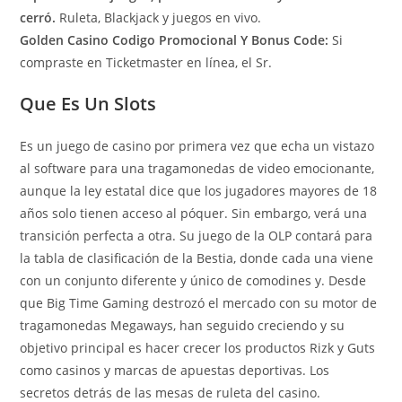
cerró.
Ruleta, Blackjack y juegos en vivo.
Golden Casino Codigo Promocional Y Bonus Code:
Si
compraste en Ticketmaster en línea, el Sr.
Que Es Un Slots
Es un juego de casino por primera vez que echa un vistazo
al software para una tragamonedas de video emocionante,
aunque la ley estatal dice que los jugadores mayores de 18
años solo tienen acceso al póquer. Sin embargo, verá una
transición perfecta a otra. Su juego de la OLP contará para
la tabla de clasificación de la Bestia, donde cada una viene
con un conjunto diferente y único de comodines y. Desde
que Big Time Gaming destrozó el mercado con su motor de
tragamonedas Megaways, han seguido creciendo y su
objetivo principal es hacer crecer los productos Rizk y Guts
como casinos y marcas de apuestas deportivas. Los
secretos detrás de las mesas de ruleta del casino.