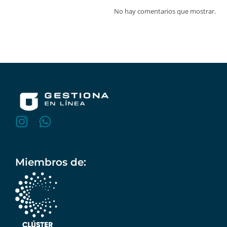
No hay comentarios que mostrar.
Miembros de: