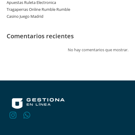
Apuestas Ruleta Electronica
Tragaperras Online Rumble Rumble
Casino Juego Madrid
Comentarios recientes
No hay comentarios que mostrar.