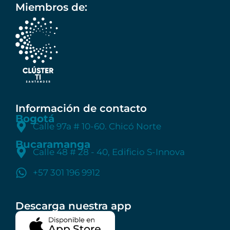
Miembros de:
Información de contacto
Bogotá
Calle 97a # 10-60. Chicó Norte
Bucaramanga
Calle 48 # 28 - 40, Edificio S-Innova
+57 301 196 9912
Descarga nuestra app