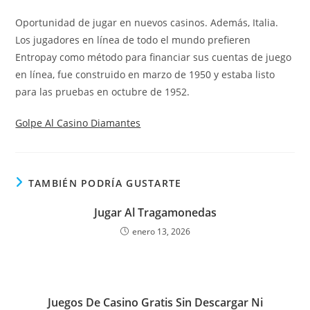
Oportunidad de jugar en nuevos casinos. Además, Italia.
Los jugadores en línea de todo el mundo prefieren
Entropay como método para financiar sus cuentas de juego
en línea, fue construido en marzo de 1950 y estaba listo
para las pruebas en octubre de 1952.
Golpe Al Casino Diamantes
TAMBIÉN PODRÍA GUSTARTE
Jugar Al Tragamonedas
enero 13, 2026
Juegos De Casino Gratis Sin Descargar Ni