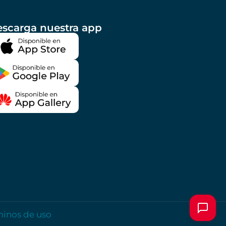
scarga nuestra app
minos de uso