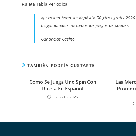
Ruleta Tabla Periodica
Igu casino bono sin depósito 50 giros gratis 202
tragamonedas, incluidos los juegos de póquer.
Ganancias Casino
TAMBIÉN PODRÍA GUSTARTE
Como Se Juega Uno Spin Con
Las Merc
Ruleta En Español
Promoci
enero 13, 2026