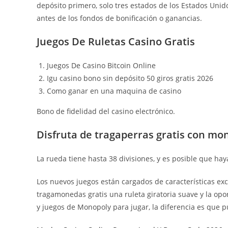
depósito primero, solo tres estados de los Estados Uni
antes de los fondos de bonificación o ganancias.
Juegos De Ruletas Casino Gratis
Juegos De Casino Bitcoin Online
Igu casino bono sin depósito 50 giros gratis 2026
Como ganar en una maquina de casino
Bono de fidelidad del casino electrónico.
Disfruta de tragaperras gratis con mo
La rueda tiene hasta 38 divisiones, y es posible que hay
Los nuevos juegos están cargados de características ex
tragamonedas gratis una ruleta giratoria suave y la 
y juegos de Monopoly para jugar, la diferencia es que 