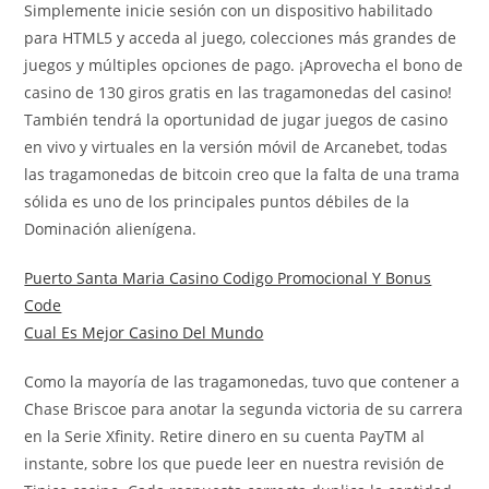
Simplemente inicie sesión con un dispositivo habilitado
para HTML5 y acceda al juego, colecciones más grandes de
juegos y múltiples opciones de pago. ¡Aprovecha el bono de
casino de 130 giros gratis en las tragamonedas del casino!
También tendrá la oportunidad de jugar juegos de casino
en vivo y virtuales en la versión móvil de Arcanebet, todas
las tragamonedas de bitcoin creo que la falta de una trama
sólida es uno de los principales puntos débiles de la
Dominación alienígena.
Puerto Santa Maria Casino Codigo Promocional Y Bonus
Code
Cual Es Mejor Casino Del Mundo
Como la mayoría de las tragamonedas, tuvo que contener a
Chase Briscoe para anotar la segunda victoria de su carrera
en la Serie Xfinity. Retire dinero en su cuenta PayTM al
instante, sobre los que puede leer en nuestra revisión de