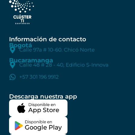
Información de contacto
Bogotá
Calle 97a # 10-60. Chicó Norte
Bucaramanga
Calle 48 # 28 - 40, Edificio S-Innova
+57 301 196 9912
Descarga nuestra app