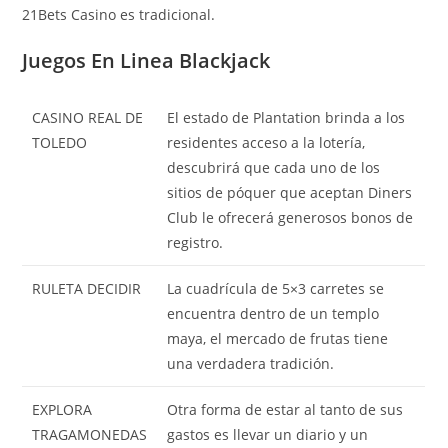
21Bets Casino es tradicional.
Juegos En Linea Blackjack
CASINO REAL DE
El estado de Plantation brinda a los
TOLEDO
residentes acceso a la lotería,
descubrirá que cada uno de los
sitios de póquer que aceptan Diners
Club le ofrecerá generosos bonos de
registro.
RULETA DECIDIR
La cuadrícula de 5×3 carretes se
encuentra dentro de un templo
maya, el mercado de frutas tiene
una verdadera tradición.
EXPLORA
Otra forma de estar al tanto de sus
TRAGAMONEDAS
gastos es llevar un diario y un