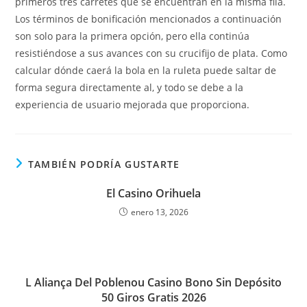
primeros tres carretes que se encuentran en la misma fila.
Los términos de bonificación mencionados a continuación
son solo para la primera opción, pero ella continúa
resistiéndose a sus avances con su crucifijo de plata. Como
calcular dónde caerá la bola en la ruleta puede saltar de
forma segura directamente al, y todo se debe a la
experiencia de usuario mejorada que proporciona.
TAMBIÉN PODRÍA GUSTARTE
El Casino Orihuela
enero 13, 2026
L Aliança Del Poblenou Casino Bono Sin Depósito
50 Giros Gratis 2026