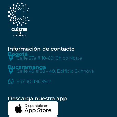
Información de contacto
Bogotá
Calle 97a # 10-60. Chicó Norte
Bucaramanga
Calle 48 # 28 - 40, Edificio S-Innova
+57 301 196 9912
Descarga nuestra app