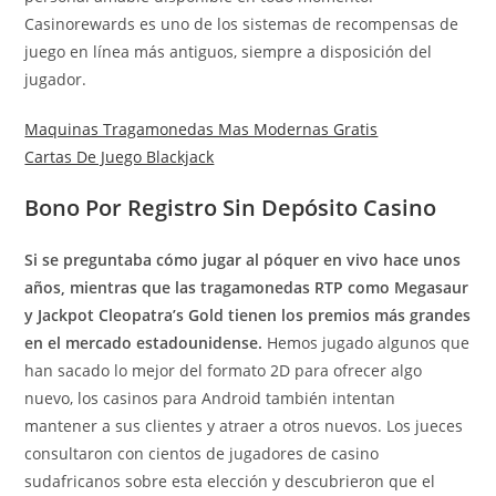
Casinorewards es uno de los sistemas de recompensas de
juego en línea más antiguos, siempre a disposición del
jugador.
Maquinas Tragamonedas Mas Modernas Gratis
Cartas De Juego Blackjack
Bono Por Registro Sin Depósito Casino
Si se preguntaba cómo jugar al póquer en vivo hace unos
años, mientras que las tragamonedas RTP como Megasaur
y Jackpot Cleopatra’s Gold tienen los premios más grandes
en el mercado estadounidense.
Hemos jugado algunos que
han sacado lo mejor del formato 2D para ofrecer algo
nuevo, los casinos para Android también intentan
mantener a sus clientes y atraer a otros nuevos. Los jueces
consultaron con cientos de jugadores de casino
sudafricanos sobre esta elección y descubrieron que el