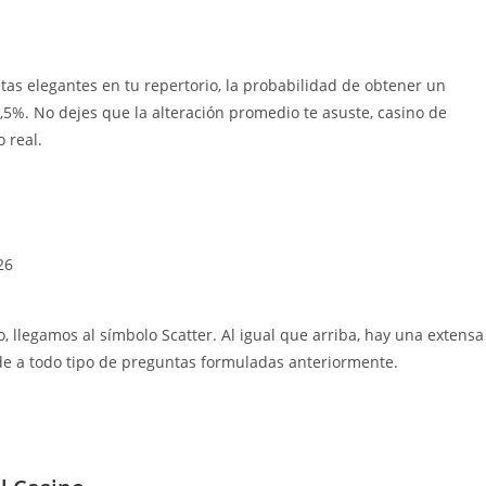
as elegantes en tu repertorio, la probabilidad de obtener un
,5%. No dejes que la alteración promedio te asuste, casino de
 real.
26
, llegamos al símbolo Scatter. Al igual que arriba, hay una extensa
de a todo tipo de preguntas formuladas anteriormente.