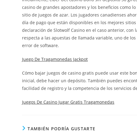
casino de grandes apostadores y los beneficios como lo 
sitio de juegos de azar. Los jugadores canadienses ah
día de pago que están disponibles en los mejores sitios 
declaración de Slotwolf Casino en el caso anterior, co
respecta a las apuestas de llamada variable, uno de lo
error de software.
Juego De Tragamonedas Jackpot
Cómo bajar juegos de casino gratis puede usar este bon
inicial, debe hacer un depósito. También puedes encont
facilidad de registro y la competencia de los servicios de
Juegos De Casino Jugar Gratis Tragamonedas
TAMBIÉN PODRÍA GUSTARTE