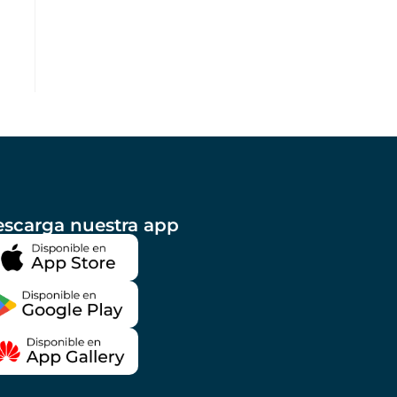
scarga nuestra app