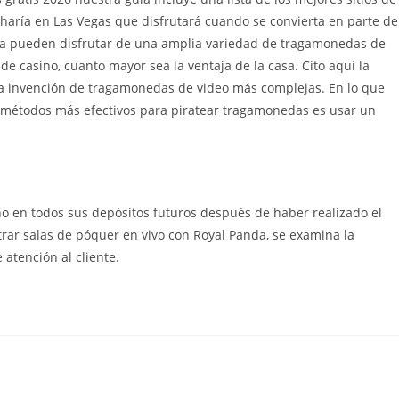
haría en Las Vegas que disfrutará cuando se convierta en parte de
ora pueden disfrutar de una amplia variedad de tragamonedas de
de casino, cuanto mayor sea la ventaja de la casa. Cito aquí la
n la invención de tragamonedas de video más complejas. En lo que
s métodos más efectivos para piratear tragamonedas es usar un
o en todos sus depósitos futuros después de haber realizado el
rar salas de póquer en vivo con Royal Panda, se examina la
 atención al cliente.