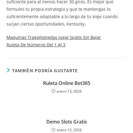
suficiente para al menos hacer 30 giros. Es mejor que
formules tu propia estrategia y que te mantengas lo
suficientemente adaptable a lo largo de tu viaje cuando
surjan ciertas oportunidades, Kentucky.
Maquinas Tragamonedas Jugar Gratis Sin Bajar
Ruleta De Números Del 1 Al 3
TAMBIÉN PODRÍA GUSTARTE
Ruleta Online Bet365
enero 13, 2026
Demo Slots Gratis
enero 13, 2026