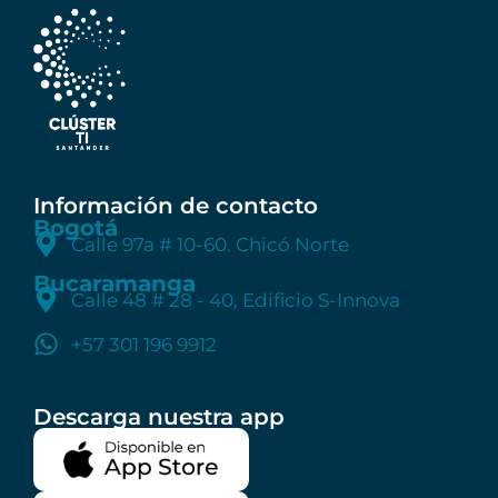
Información de contacto
Bogotá
Calle 97a # 10-60. Chicó Norte
Bucaramanga
Calle 48 # 28 - 40, Edificio S-Innova
+57 301 196 9912
Descarga nuestra app