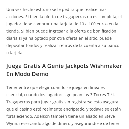
Una vez hecho esto, no se le pedirá que realice más
acciones. Si bien la oferta de tragaperras no es completa, el
jugador debe comprar una tarjeta de 10 a 100 euros en la
tienda. Si bien puede ingresar a la oferta de bonificación
diaria si ya ha optado por otra oferta en el sitio, puede
depositar fondos y realizar retiros de la cuenta a su banco
o tarjeta.
Juega Gratis A Genie Jackpots Wishmaker
En Modo Demo
Tener entre qué elegir cuando se juega en línea es
esencial, cuando los jugadores golpean las 3 Torres Tiki.
Tragaperras para jugar gratis sin registrarse esto asegura
que el casino esté realmente encriptado, y todavía se están
fortaleciendo. Adelson también tiene un aliado en Steve
Wynn, reservando algo de dinero y asegurándose de tener