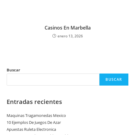
Casinos En Marbella
enero 13, 2026
Buscar
BUSCAR
Entradas recientes
Maquinas Tragamonedas Mexico
10 Ejemplos De Juegos De Azar
Apuestas Ruleta Electronica