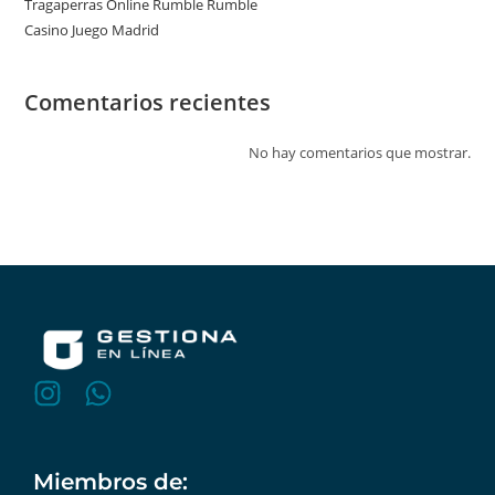
Tragaperras Online Rumble Rumble
Casino Juego Madrid
Comentarios recientes
No hay comentarios que mostrar.
Miembros de: