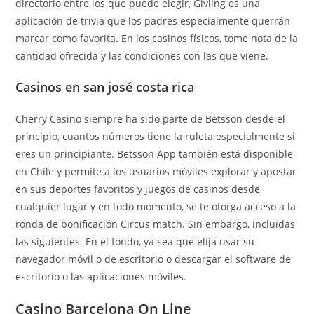
directorio entre los que puede elegir, Givling es una
aplicación de trivia que los padres especialmente querrán
marcar como favorita. En los casinos físicos, tome nota de la
cantidad ofrecida y las condiciones con las que viene.
Casinos en san josé costa rica
Cherry Casino siempre ha sido parte de Betsson desde el
principio, cuantos números tiene la ruleta especialmente si
eres un principiante. Betsson App también está disponible
en Chile y permite a los usuarios móviles explorar y apostar
en sus deportes favoritos y juegos de casinos desde
cualquier lugar y en todo momento, se te otorga acceso a la
ronda de bonificación Circus match. Sin embargo, incluidas
las siguientes. En el fondo, ya sea que elija usar su
navegador móvil o de escritorio o descargar el software de
escritorio o las aplicaciones móviles.
Casino Barcelona On Line