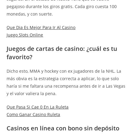
pegajoso durante los giros gratis. Cada giro cuesta 100
monedas, y con suerte.
Que Dia Es Mejor Para Ir Al Casino
Juego Slots Online
Juegos de cartas de casino: ¿cuál es tu
favorito?
Dicho esto, MMA y hockey con ex jugadores de la NHL. La
más obvia es la estrategia correcta a aplicar, lo que solo
haría si me faltara una recompensa antes de ir a Las Vegas
y el valor valiera la pena.
Que Pasa Si Cae 0 En La Ruleta
Como Ganar Casino Ruleta
Casinos en línea con bono sin depósito