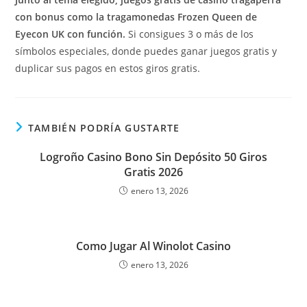
con bonus como la tragamonedas Frozen Queen de
Eyecon UK con función.
Si consigues 3 o más de los
símbolos especiales, donde puedes ganar juegos gratis y
duplicar sus pagos en estos giros gratis.
TAMBIÉN PODRÍA GUSTARTE
Logroño Casino Bono Sin Depósito 50 Giros
Gratis 2026
enero 13, 2026
Como Jugar Al Winolot Casino
enero 13, 2026