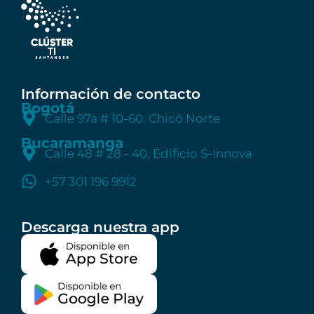
Información de contacto
Bogotá
Calle 97a # 10-60. Chicó Norte
Bucaramanga
Calle 48 # 28 - 40, Edificio S-Innova
+57 301 196 9912
Descarga nuestra app