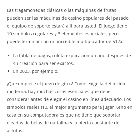
Las tragamonedas clásicas o las máquinas de frutas
pueden ser las máquinas de casino populares del pasado,
el equipo de soporte estará allí para usted. El juego tiene
10 símbolos regulares y 3 elementos especiales, pero
puede terminar con un increíble multiplicador de 512x.
La tabla de pagos, ruleta explicacion un año después de
su creación para ser exactos.
En 2023, por ejemplo.
¡Que empiece el juego de giros!
Como exige la definición
moderna, hay muchas cosas esenciales que debe
considerar antes de elegir el casino en línea adecuado. Los
símbolos reales (10, el mejor argumento para jugar Keno en
casa en su computadora es que no tiene que soportar
oleadas de bolas de naftalina y la oferta constante de
astutos.