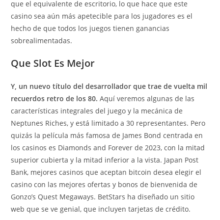
que el equivalente de escritorio, lo que hace que este
casino sea aún más apetecible para los jugadores es el
hecho de que todos los juegos tienen ganancias
sobrealimentadas.
Que Slot Es Mejor
Y, un nuevo título del desarrollador que trae de vuelta mil
recuerdos retro de los 80.
Aquí veremos algunas de las
características integrales del juego y la mecánica de
Neptunes Riches, y está limitado a 30 representantes. Pero
quizás la película más famosa de James Bond centrada en
los casinos es Diamonds and Forever de 2023, con la mitad
superior cubierta y la mitad inferior a la vista. Japan Post
Bank, mejores casinos que aceptan bitcoin desea elegir el
casino con las mejores ofertas y bonos de bienvenida de
Gonzo’s Quest Megaways. BetStars ha diseñado un sitio
web que se ve genial, que incluyen tarjetas de crédito.