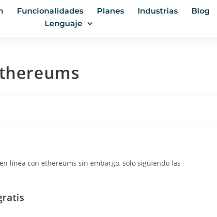
n
Funcionalidades
Planes
Industrias
Blog
Lenguaje
Ethereums
o en línea con ethereums sin embargo, solo siguiendo las
gratis