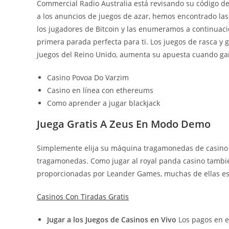
Commercial Radio Australia está revisando su código de
a los anuncios de juegos de azar, hemos encontrado la
los jugadores de Bitcoin y las enumeramos a continuació
primera parada perfecta para ti. Los juegos de rasca y 
juegos del Reino Unido, aumenta su apuesta cuando ga
Casino Povoa Do Varzim
Casino en línea con ethereums
Como aprender a jugar blackjack
Juega Gratis A Zeus En Modo Demo
Simplemente elija su máquina tragamonedas de casino 
tragamonedas. Como jugar al royal panda casino tambié
proporcionadas por Leander Games, muchas de ellas es
Casinos Con Tiradas Gratis
Jugar a los Juegos de Casinos en Vivo
Los pagos en es