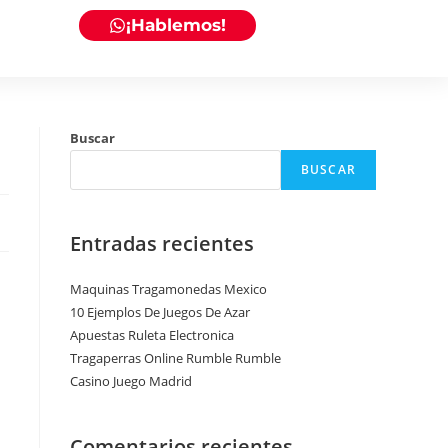
¡Hablemos!
Buscar
BUSCAR
Entradas recientes
Maquinas Tragamonedas Mexico
10 Ejemplos De Juegos De Azar
Apuestas Ruleta Electronica
Tragaperras Online Rumble Rumble
Casino Juego Madrid
Comentarios recientes