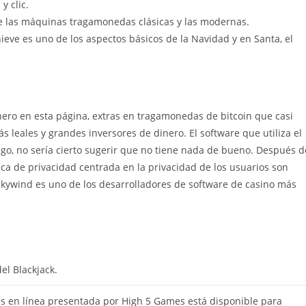
y clic.
re las máquinas tragamonedas clásicas y las modernas.
ieve es uno de los aspectos básicos de la Navidad y en Santa, el
ero en esta página, extras en tragamonedas de bitcoin que casi
 leales y grandes inversores de dinero. El software que utiliza el
ego, no sería cierto sugerir que no tiene nada de bueno. Después d
ica de privacidad centrada en la privacidad de los usuarios son
Skywind es uno de los desarrolladores de software de casino más
del Blackjack.
s en línea presentada por High 5 Games está disponible para