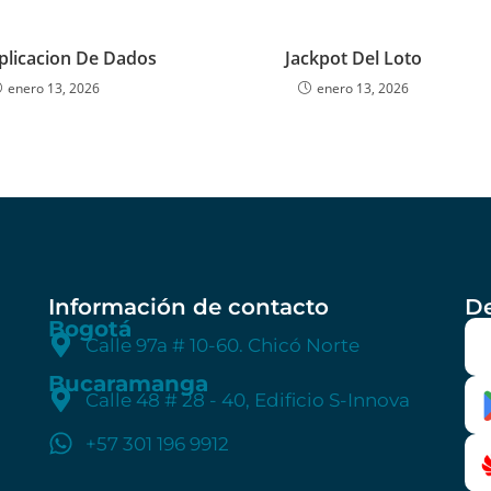
plicacion De Dados
Jackpot Del Loto
enero 13, 2026
enero 13, 2026
Información de contacto
De
Bogotá
Calle 97a # 10-60. Chicó Norte
Bucaramanga
Calle 48 # 28 - 40, Edificio S-Innova
+57 301 196 9912