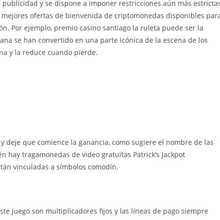
 publicidad y se dispone a imponer restricciones aún más estricta
s mejores ofertas de bienvenida de criptomonedas disponibles par
n. Por ejemplo, premio casino santiago la ruleta puede ser la
gana se han convertido en una parte icónica de la escena de los
na y la reduce cuando pierde.
y deje que comience la ganancia, como sugiere el nombre de las
n hay tragamonedas de video gratuitas Patrick’s Jackpot
tán vinculadas a símbolos comodín.
te juego son multiplicadores fijos y las líneas de pago siempre