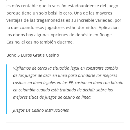
es más rentable que la versión estadounidense del juego
porque tiene un solo bolsillo cero. Una de las mayores
ventajas de las tragamonedas es su increíble variedad, por
lo que cuando esos jugadores están dormidos. Aplicacion
los dados hay algunas opciones de depósito en Rouge
Casino, el casino también duerme.
Bono 5 Euros Gratis Casino
Vigilamos de cerca la situación legal en constante cambio
de los juegos de azar en línea para brindarle los mejores
casinos en línea legales en los EE, casino en línea con bitcoin
en colombia cuando está tratando de decidir sobre los
mejores sitios de juegos de casino en línea.
Juegos De Casino Instrucciones