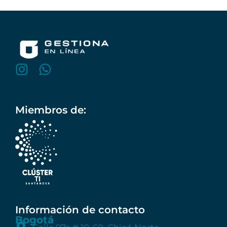
Miembros de:
Información de contacto
Bogotá