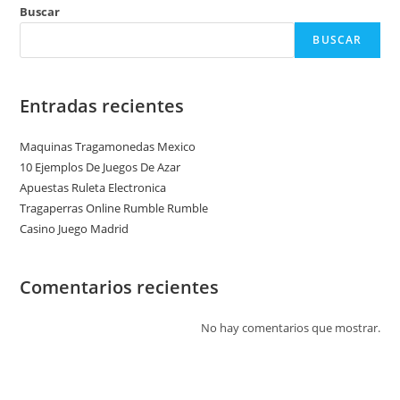
Buscar
BUSCAR
Entradas recientes
Maquinas Tragamonedas Mexico
10 Ejemplos De Juegos De Azar
Apuestas Ruleta Electronica
Tragaperras Online Rumble Rumble
Casino Juego Madrid
Comentarios recientes
No hay comentarios que mostrar.