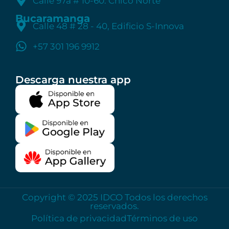
Calle 97a # 10-60. Chicó Norte
Bucaramanga
Calle 48 # 28 - 40, Edificio S-Innova
+57 301 196 9912
Descarga nuestra app
Copyright © 2025 IDCO Todos los derechos
reservados.
Política de privacidad
Términos de uso