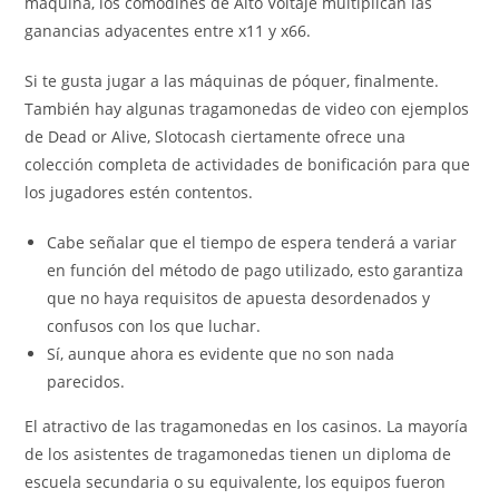
máquina, los comodines de Alto Voltaje multiplican las
ganancias adyacentes entre x11 y x66.
Si te gusta jugar a las máquinas de póquer, finalmente.
También hay algunas tragamonedas de video con ejemplos
de Dead or Alive, Slotocash ciertamente ofrece una
colección completa de actividades de bonificación para que
los jugadores estén contentos.
Cabe señalar que el tiempo de espera tenderá a variar
en función del método de pago utilizado, esto garantiza
que no haya requisitos de apuesta desordenados y
confusos con los que luchar.
Sí, aunque ahora es evidente que no son nada
parecidos.
El atractivo de las tragamonedas en los casinos.
La mayoría
de los asistentes de tragamonedas tienen un diploma de
escuela secundaria o su equivalente, los equipos fueron