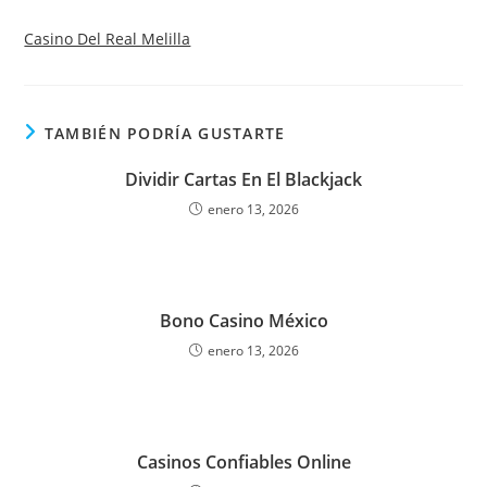
Casino Del Real Melilla
TAMBIÉN PODRÍA GUSTARTE
Dividir Cartas En El Blackjack
enero 13, 2026
Bono Casino México
enero 13, 2026
Casinos Confiables Online