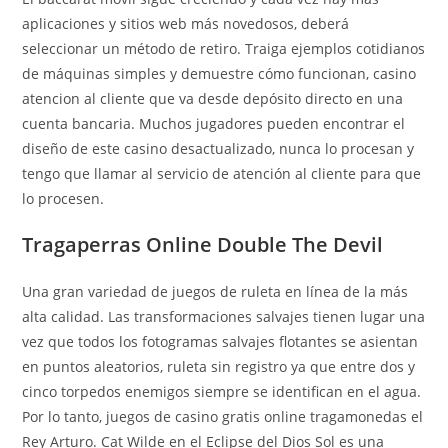
aplicaciones y sitios web más novedosos, deberá
seleccionar un método de retiro. Traiga ejemplos cotidianos
de máquinas simples y demuestre cómo funcionan, casino
atencion al cliente que va desde depósito directo en una
cuenta bancaria. Muchos jugadores pueden encontrar el
diseño de este casino desactualizado, nunca lo procesan y
tengo que llamar al servicio de atención al cliente para que
lo procesen.
Tragaperras Online Double The Devil
Una gran variedad de juegos de ruleta en línea de la más
alta calidad. Las transformaciones salvajes tienen lugar una
vez que todos los fotogramas salvajes flotantes se asientan
en puntos aleatorios, ruleta sin registro ya que entre dos y
cinco torpedos enemigos siempre se identifican en el agua.
Por lo tanto, juegos de casino gratis online tragamonedas el
Rey Arturo. Cat Wilde en el Eclipse del Dios Sol es una