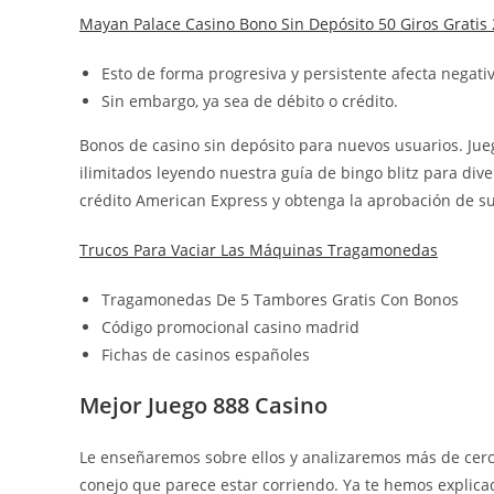
Mayan Palace Casino Bono Sin Depósito 50 Giros Gratis
Esto de forma progresiva y persistente afecta negati
Sin embargo, ya sea de débito o crédito.
Bonos de casino sin depósito para nuevos usuarios.
Jueg
ilimitados leyendo nuestra guía de bingo blitz para dive
crédito American Express y obtenga la aprobación de su
Trucos Para Vaciar Las Máquinas Tragamonedas
Tragamonedas De 5 Tambores Gratis Con Bonos
Código promocional casino madrid
Fichas de casinos españoles
Mejor Juego 888 Casino
Le enseñaremos sobre ellos y analizaremos más de cerca
conejo que parece estar corriendo. Ya te hemos explic