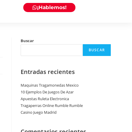
¡Hablemos!
Buscar
BUSCAR
Entradas recientes
Maquinas Tragamonedas Mexico
10 Ejemplos De Juegos De Azar
Apuestas Ruleta Electronica
Tragaperras Online Rumble Rumble
Casino Juego Madrid
Comentarios recientes