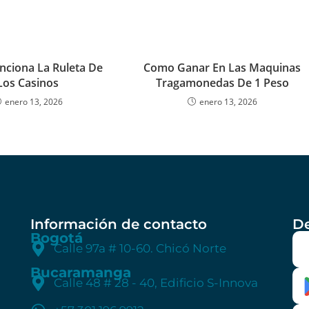
ciona La Ruleta De
Como Ganar En Las Maquinas
Los Casinos
Tragamonedas De 1 Peso
enero 13, 2026
enero 13, 2026
Información de contacto
De
Bogotá
Calle 97a # 10-60. Chicó Norte
Bucaramanga
Calle 48 # 28 - 40, Edificio S-Innova