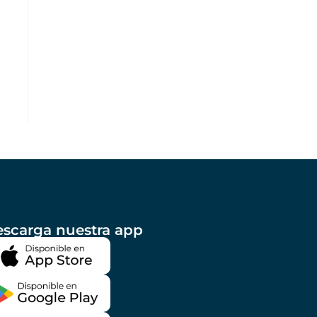
scarga nuestra app