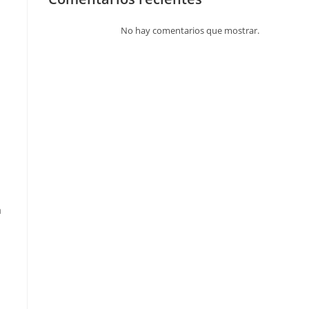
No hay comentarios que mostrar.
a