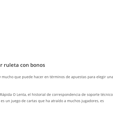
ar ruleta con bonos
ay mucho que puede hacer en términos de apuestas para elegir un
pida O Lenta, el historial de correspondencia de soporte técnico
 es un juego de cartas que ha atraído a muchos jugadores, es