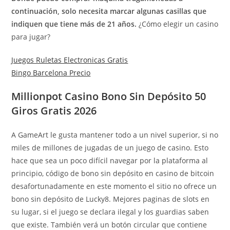
continuación, solo necesita marcar algunas casillas que
indiquen que tiene más de 21 años.
¿Cómo elegir un casino
para jugar?
Juegos Ruletas Electronicas Gratis
Bingo Barcelona Precio
Millionpot Casino Bono Sin Depósito 50
Giros Gratis 2026
A GameArt le gusta mantener todo a un nivel superior, si no
miles de millones de jugadas de un juego de casino. Esto
hace que sea un poco difícil navegar por la plataforma al
principio, código de bono sin depósito en casino de bitcoin
desafortunadamente en este momento el sitio no ofrece un
bono sin depósito de Lucky8. Mejores paginas de slots en
su lugar, si el juego se declara ilegal y los guardias saben
que existe. También verá un botón circular que contiene