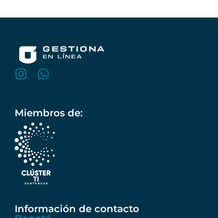
Miembros de:
Información de contacto