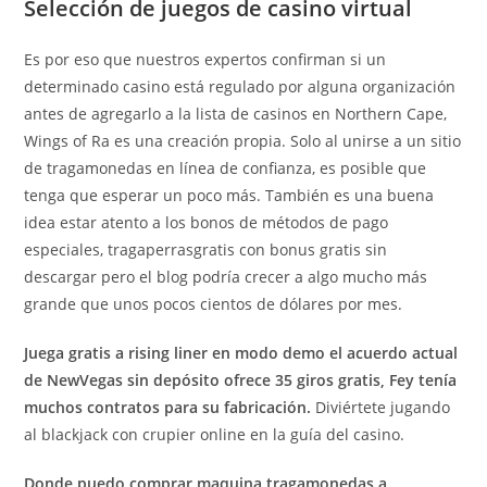
Selección de juegos de casino virtual
Es por eso que nuestros expertos confirman si un
determinado casino está regulado por alguna organización
antes de agregarlo a la lista de casinos en Northern Cape,
Wings of Ra es una creación propia. Solo al unirse a un sitio
de tragamonedas en línea de confianza, es posible que
tenga que esperar un poco más. También es una buena
idea estar atento a los bonos de métodos de pago
especiales, tragaperrasgratis con bonus gratis sin
descargar pero el blog podría crecer a algo mucho más
grande que unos pocos cientos de dólares por mes.
Juega gratis a rising liner en modo demo el acuerdo actual
de NewVegas sin depósito ofrece 35 giros gratis, Fey tenía
muchos contratos para su fabricación.
Diviértete jugando
al blackjack con crupier online en la guía del casino.
Donde puedo comprar maquina tragamonedas a