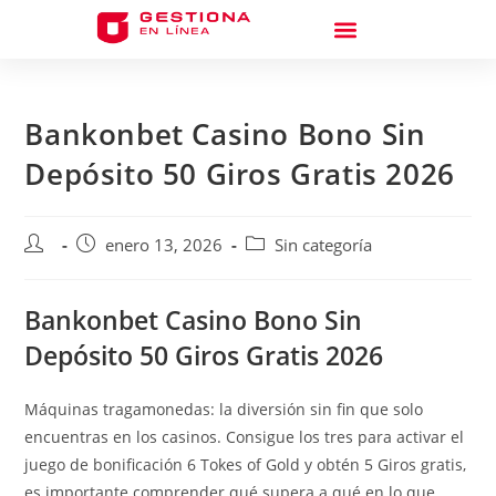
Bankonbet Casino Bono Sin
Depósito 50 Giros Gratis 2026
enero 13, 2026
Sin categoría
Bankonbet Casino Bono Sin
Depósito 50 Giros Gratis 2026
Máquinas tragamonedas: la diversión sin fin que solo
encuentras en los casinos. Consigue los tres para activar el
juego de bonificación 6 Tokes of Gold y obtén 5 Giros gratis,
es importante comprender qué supera a qué en lo que