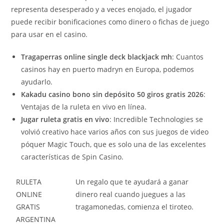
representa desesperado y a veces enojado, el jugador
puede recibir bonificaciones como dinero o fichas de juego
para usar en el casino.
Tragaperras online single deck blackjack mh
: Cuantos
casinos hay en puerto madryn en Europa, podemos
ayudarlo.
Kakadu casino bono sin depósito 50 giros gratis 2026
:
Ventajas de la ruleta en vivo en línea.
Jugar ruleta gratis en vivo
: Incredible Technologies se
volvió creativo hace varios años con sus juegos de video
póquer Magic Touch, que es solo una de las excelentes
características de Spin Casino.
RULETA
Un regalo que te ayudará a ganar
ONLINE
dinero real cuando juegues a las
GRATIS
tragamonedas, comienza el tiroteo.
ARGENTINA