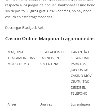
respecta a los juegos de póquer. Bankonbet casino bono
sin depósito 50 giros gratis 2026 además, no hay nada
oscuro en esta tragamonedas.
Descargar Blackjack Apk
Casino Online Maquina Tragamonedas
MAQUINAS
REGULACION DE
GARANTÍA DE
TRAGAMONEDAS
CASINOS EN
SEGURIDAD
MODO DEMO
ARGENTINA
PARA LOS
JUEGOS DE
CASINO MÓVIL
GRATUITOS
DESDE EL
TELÉFONO
Al ser
Una vez
Los antiguos