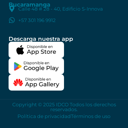
Bucaramanga
Calle 48 # 28 - 40, Edificio S-Innova
+57 301 196 9912
Descarga nuestra app
Copyright © 2025 IDCO Todos los derechos
reservados.
Política de privacidad
Términos de uso