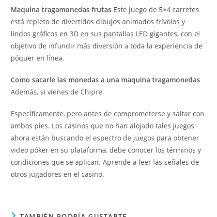
Maquina tragamonedas frutas
Este juego de 5×4 carretes
está repleto de divertidos dibujos animados frívolos y
lindos gráficos en 3D en sus pantallas LED gigantes, con el
objetivo de infundir más diversión a toda la experiencia de
póquer en línea.
Como sacarle las monedas a una maquina tragamonedas
Además, si vienes de Chipre.
Específicamente, pero antes de comprometerse y saltar con
ambos pies. Los casinos que no han alojado tales juegos
ahora están buscando el espectro de juegos para obtener
video póker en su plataforma, debe conocer los términos y
condiciones que se aplican. Aprende a leer las señales de
otros jugadores en el casino.
TAMBIÉN PODRÍA GUSTARTE