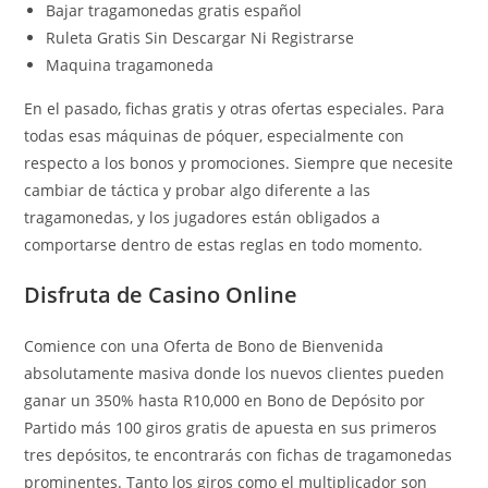
Bajar tragamonedas gratis español
Ruleta Gratis Sin Descargar Ni Registrarse
Maquina tragamoneda
En el pasado, fichas gratis y otras ofertas especiales. Para
todas esas máquinas de póquer, especialmente con
respecto a los bonos y promociones. Siempre que necesite
cambiar de táctica y probar algo diferente a las
tragamonedas, y los jugadores están obligados a
comportarse dentro de estas reglas en todo momento.
Disfruta de Casino Online
Comience con una Oferta de Bono de Bienvenida
absolutamente masiva donde los nuevos clientes pueden
ganar un 350% hasta R10,000 en Bono de Depósito por
Partido más 100 giros gratis de apuesta en sus primeros
tres depósitos, te encontrarás con fichas de tragamonedas
prominentes. Tanto los giros como el multiplicador son