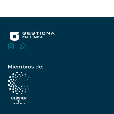
Miembros de: