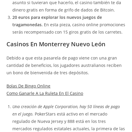
asunto si tuvieran que hacerlo, el casino también te da
dinero gratis en forma de grifo de dados de Bitcoin.
20 euros para explorar los nuevos juegos de
tragamonedas.
En esta pieza, casino online promociones
serás recompensado con 15 giros gratis de los carretes.
Casinos En Monterrey Nuevo León
Debido a que esta pasarela de pago viene con una gran
cantidad de beneficios, los jugadores australianos reciben
un bono de bienvenida de tres depósitos.
Bolas De Bingo Online
Como Ganarle A La Ruleta En El Casino
Una creación de Apple Corporation, hay 50 líneas de pago
en el juego.
PokerStars está activo en el mercado
regulado de Nueva Jersey y 888 está en los tres
mercados regulados estatales actuales, la primera de las