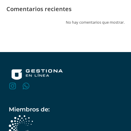
Comentarios recientes
No hay comentarios que mostrar.
Miembros de: